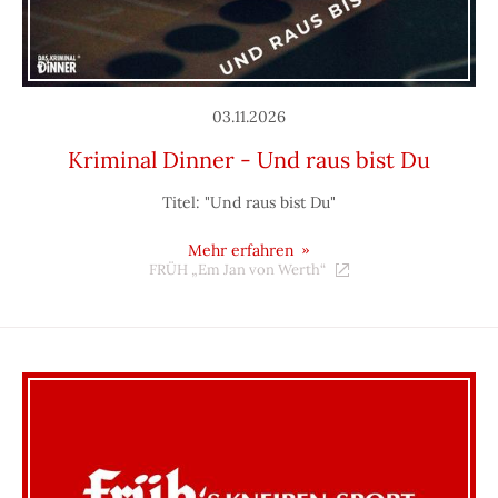
03.11.2026
Kriminal Dinner - Und raus bist Du
Titel: "Und raus bist Du"
Mehr erfahren
FRÜH „Em Jan von Werth“