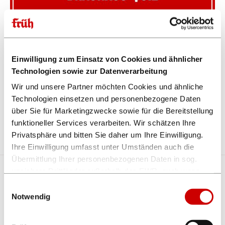
Einwilligung zum Einsatz von Cookies und ähnlicher
01.10.2026
Technologien sowie zur Datenverarbeitung
FRÜH's Kneipen-Sport
Wir und unsere Partner möchten Cookies und ähnliche
Brauhaus-Quiz | 6. Runde
Technologien einsetzen und personenbezogene Daten
über Sie für Marketingzwecke sowie für die Bereitstellung
Mehr erfahren
funktioneller Services verarbeiten. Wir schätzen Ihre
FRÜH Gastronomie
Privatsphäre und bitten Sie daher um Ihre Einwilligung.
Ihre Einwilligung umfasst unter Umständen auch die
Übermittlung Ihrer personenbezogenen Daten in sog.
unsichere Drittländer außerhalb des EWR, auch wenn
insoweit kein mit dem EU-Recht vergleichbares
Einwilligungsauswahl
Datenschutzniveau gewährleistet ist. Es besteht u.a. das
Notwendig
Risiko, dass dortige Behörden auf die verarbeiteten
Daten zugreifen können und die Betroffenenrechte